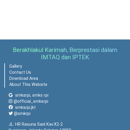
Berakhlakul Karimah, Berprestasi dalam
IMTAQ dan IPTEK
Gallery
Contact Us
Download Area
About This Website
smksrpi, smks rpi
@official_smksrpi
smksrpi.jkt
@smkrpi
JL. HR Rasuna Said Kav.X2-2