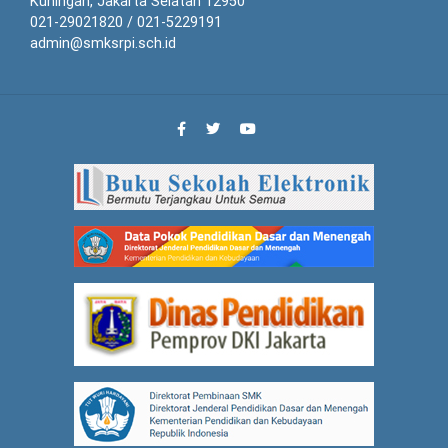
Kuningan, Jakarta Selatan 12950
021-29021820 / 021-5229191
admin@smksrpi.sch.id