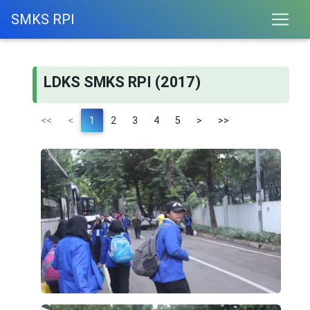
SMKS RPI
LDKS SMKS RPI (2017)
<<
<
1
2
3
4
5
>
>>