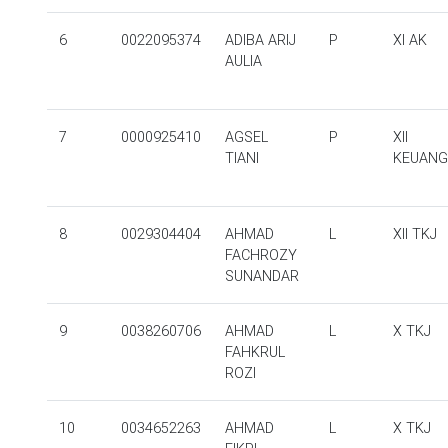
6
0022095374
ADIBA ARIJ
P
XI AK
AULIA
7
0000925410
AGSEL
P
XII
TIANI
KEUAN
8
0029304404
AHMAD
L
XII TKJ
FACHROZY
SUNANDAR
9
0038260706
AHMAD
L
X TKJ
FAHKRUL
ROZI
10
0034652263
AHMAD
L
X TKJ