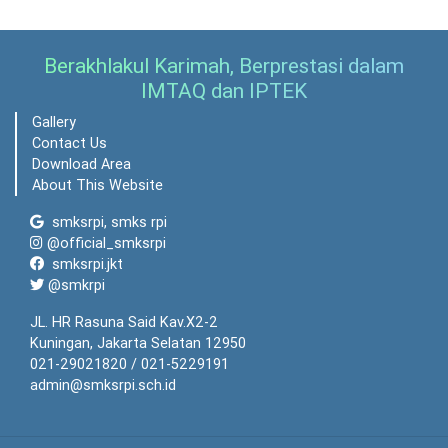
Berakhlakul Karimah, Berprestasi dalam
IMTAQ dan IPTEK
Gallery
Contact Us
Download Area
About This Website
smksrpi, smks rpi
@official_smksrpi
smksrpi.jkt
@smkrpi
JL. HR Rasuna Said Kav.X2-2
Kuningan, Jakarta Selatan 12950
021-29021820 / 021-5229191
admin@smksrpi.sch.id