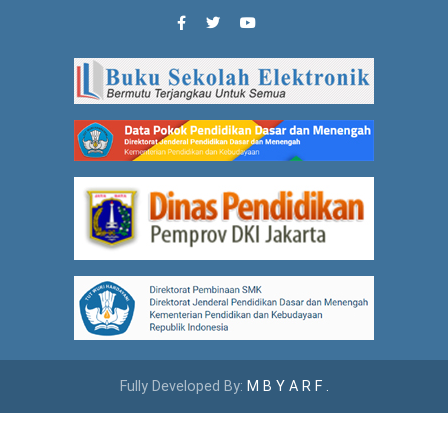
Fully Developed By:
M B Y A R F .