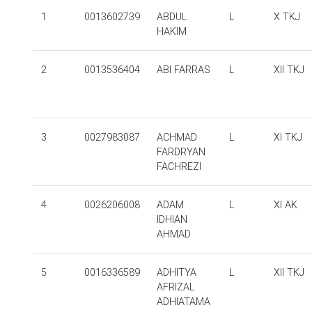
1
0013602739
ABDUL
L
X TKJ
HAKIM
2
0013536404
ABI FARRAS
L
XII TKJ
3
0027983087
ACHMAD
L
XI TKJ
FARDRYAN
FACHREZI
4
0026206008
ADAM
L
XI AK
IDHIAN
AHMAD
5
0016336589
ADHITYA
L
XII TKJ
AFRIZAL
ADHIATAMA